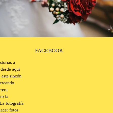
1854
0
FACEBOOK
storias a
 desde aqui
 este rincón
 creando
rera
to la
La fotografía
hacer fotos