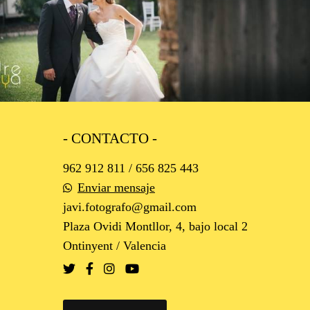
1661
0
- CONTACTO -
962 912 811 / 656 825 443
Enviar mensaje
javi.fotografo@gmail.com
Plaza Ovidi Montllor, 4, bajo local 2
Ontinyent / Valencia