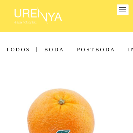
TODOS
BODA
POSTBODA
I
1728
0