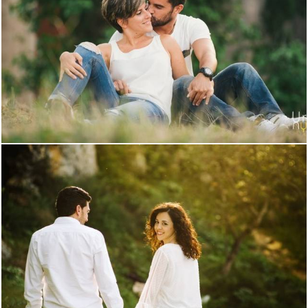
2163
0
2264
1